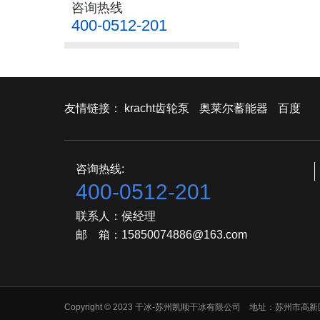
咨询热线
400-0512-201
友情链接：
kracht齿轮泵
奥莱尔蓄能器
百度
咨询热线:
400-0512-201
联系人：侯经理
邮 箱：15850074886@163.com
Copyright © 2023 干冰-苏州凯顺干冰有限公司 地址：苏州