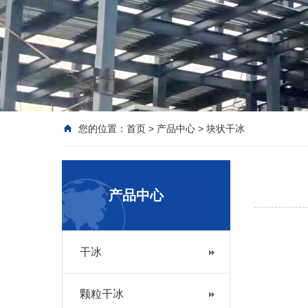
您的位置：
首页
>
产品中心
>
块状干冰
产品中心
干冰
颗粒干冰