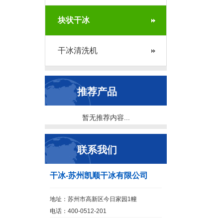
块状干冰
干冰清洗机
推荐产品
暂无推荐内容...
联系我们
干冰-苏州凯顺干冰有限公司
地址：苏州市高新区今日家园1幢
电话：400-0512-201